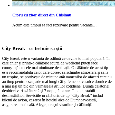
Cipru cu zbor direct din Chisinau
Acum este timpul sa faci rezervare pentru vacanta…
City Break - ce trebuie sa știi
City Break este o varianta de odihnă ce devine tot mai populară, în
care chiar și printr-o călătorie scurtă de weekend puteți face
cunoștință cu cele mai uimitoare destinații. O călătorie de acest tip
este recomandabilă celor care doresc să schimbe atmosfera și să ia
un respiro, se potrivește de minune atât oamenilor de afaceri care nu
au timp pentru escapade mai lungi cât și femeilor casnice dornice de
a mai ieși un pic din valmașeala grijilor cotidiene. Durata călătoriei
deobicei variază între 2 și 7 nopți, fapt care îl puteți stabili
desinestătător. Serviciile în călătoria de tip “City Break” includ –
biletul de avion, cazarea în hotelul ales de Dumneavoastră,
asigurarea medicală. Alegeți orașul visurilor și călătoriți!