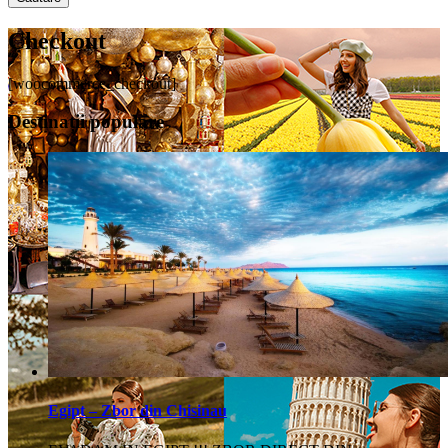
Checkout
[woocommerce_checkout]
Destinații populare
Egipt – Zbor din Chisinau