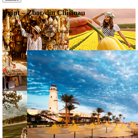
Egipt – Zbor din Chisinau
Egipt
City Break, Vacanta, Vacanta
7 Zile
480 €