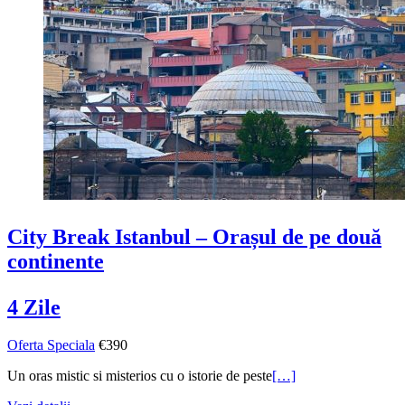
City Break Istanbul – Orașul de pe două
continente
4 Zile
Oferta Speciala
€390
Un oras mistic si misterios cu o istorie de peste
[…]