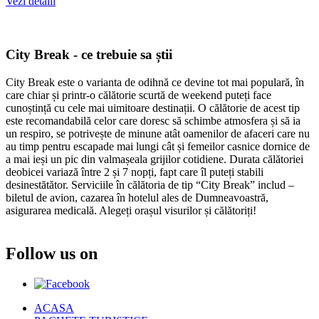
Vezi detalii
City Break - ce trebuie sa știi
City Break este o varianta de odihnă ce devine tot mai populară, în
care chiar și printr-o călătorie scurtă de weekend puteți face
cunoștință cu cele mai uimitoare destinații. O călătorie de acest tip
este recomandabilă celor care doresc să schimbe atmosfera și să ia
un respiro, se potrivește de minune atât oamenilor de afaceri care nu
au timp pentru escapade mai lungi cât și femeilor casnice dornice de
a mai ieși un pic din valmașeala grijilor cotidiene. Durata călătoriei
deobicei variază între 2 și 7 nopți, fapt care îl puteți stabili
desinestătător. Serviciile în călătoria de tip “City Break” includ –
biletul de avion, cazarea în hotelul ales de Dumneavoastră,
asigurarea medicală. Alegeți orașul visurilor și călătoriți!
Follow us on
ACASA