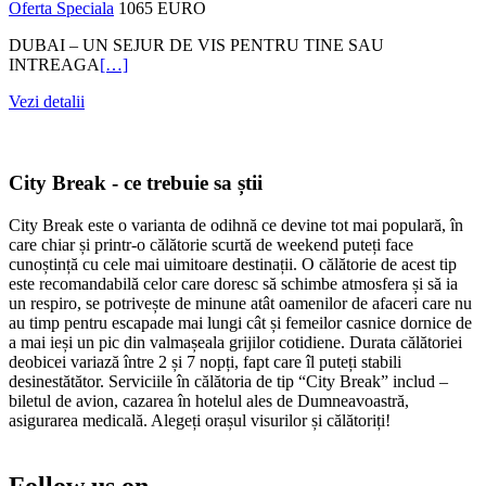
Oferta Speciala
1065 EURO
DUBAI – UN SEJUR DE VIS PENTRU TINE SAU
INTREAGA
[…]
Vezi detalii
City Break - ce trebuie sa știi
City Break este o varianta de odihnă ce devine tot mai populară, în
care chiar și printr-o călătorie scurtă de weekend puteți face
cunoștință cu cele mai uimitoare destinații. O călătorie de acest tip
este recomandabilă celor care doresc să schimbe atmosfera și să ia
un respiro, se potrivește de minune atât oamenilor de afaceri care nu
au timp pentru escapade mai lungi cât și femeilor casnice dornice de
a mai ieși un pic din valmașeala grijilor cotidiene. Durata călătoriei
deobicei variază între 2 și 7 nopți, fapt care îl puteți stabili
desinestătător. Serviciile în călătoria de tip “City Break” includ –
biletul de avion, cazarea în hotelul ales de Dumneavoastră,
asigurarea medicală. Alegeți orașul visurilor și călătoriți!
Follow us on