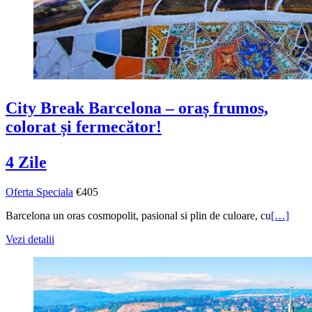
City Break Barcelona – oraș frumos,
colorat și fermecător!
4 Zile
Oferta Speciala
€405
Barcelona un oras cosmopolit, pasional si plin de culoare, cu
[…]
Vezi detalii