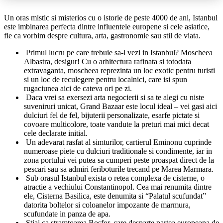
Un oras mistic si misterios cu o istorie de peste 4000 de ani, Istanbul
este imbinarea perfecta dintre influentele europene si cele asiatice,
fie ca vorbim despre cultura, arta, gastronomie sau stil de viata.
Primul lucru pe care trebuie sa-l vezi in Istanbul? Moscheea
Albastra, desigur! Cu o arhitectura rafinata si totodata
extravaganta, moscheea reprezinta un loc exotic pentru turisti
si un loc de reculegere pentru localnici, care isi spun
rugaciunea aici de cateva ori pe zi.
Daca vrei sa exersezi arta negocierii si sa te alegi cu niste
suveniruri unicat, Grand Bazaar este locul ideal – vei gasi aici
dulciuri fel de fel, bijuterii personalizate, esarfe pictate si
covoare multicolore, toate vandute la preturi mai mici decat
cele declarate initial.
Un adevarat rasfat al simturilor, cartierul Eminonu cuprinde
numeroase piete cu dulciuri traditionale si condimente, iar in
zona portului vei putea sa cumperi peste proaspat direct de la
pescari sau sa admiri feriboturile trecand pe Marea Marmara.
Sub orasul Istanbul exista o retea complexa de cisterne, o
atractie a vechiului Constantinopol. Cea mai renumita dintre
ele, Cisterna Basilica, este denumita si “Palatul scufundat”
datorita boltelor si coloanelor impozante de marmura,
scufundate in panza de apa.
Stiai ca stramtoarea Bosfor, care desparte partea europeana de