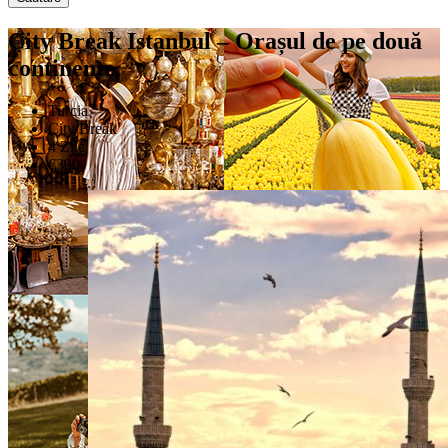
City Break Istanbul – Orașul de pe două
continente
Turcia
City Break
4 Zile
€390